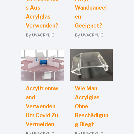
S Aus
Wandpaneel
Acrylglas
En
Verwenden?
Geeignet?
By
UVACRYLIC
By
UVACRYLIC
Acryltrennw
Wie Man
And
Acrylglas
Verwenden,
Ohne
Um Covid Zu
Beschädigun
Vermeiden
G Biegt
By
UVACRYLIC
By
UVACRYLIC