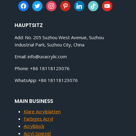
facebook
twitter
instagram
pinterest
linkedin
tiktok
youtube
HAUPTSITZ
Add: No. 205 Suzhou West Avenue, Suzhou
Industrial Park, Suzhou City, China
Email:
info@uvacrylic.com
Phone: +86 18118123076
WhatsApp: +86 18118123076
MAIN BUSINESS
Klare Acrylplatten
Farbiges Acryl
Acrylblock
Acryl-Spiegel