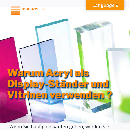
Zum
Language »
Inhalt
springen
Warum Acryl als
Display-Ständer und
Vitrinen verwenden？
Wenn Sie häufig einkaufen gehen, werden Sie