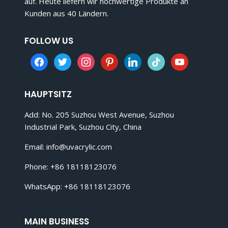
auf. Heute liefern wir hochwertige Produkte an
Kunden aus 40 Ländern.
FOLLOW US
facebook
twitter
instagram
pinterest
linkedin
tiktok
youtube
HAUPTSITZ
Add: No. 205 Suzhou West Avenue, Suzhou
Industrial Park, Suzhou City, China
Email:
info@uvacrylic.com
Phone: +86 18118123076
WhatsApp: +86 18118123076
MAIN BUSINESS