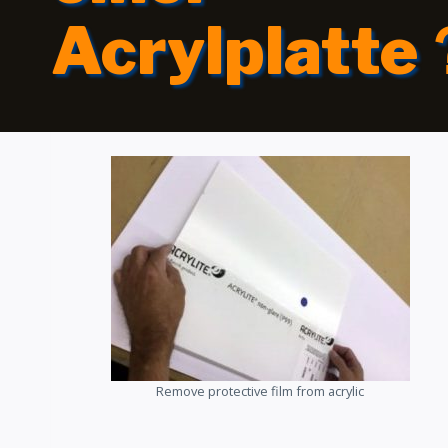
Acrylplatte
Remove protective film from acrylic