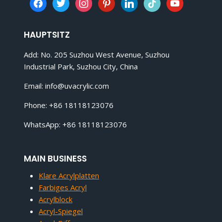
facebook
twitter
instagram
pinterest
linkedin
tiktok
youtube
HAUPTSITZ
Add: No. 205 Suzhou West Avenue, Suzhou
Industrial Park, Suzhou City, China
Email:
info@uvacrylic.com
Phone: +86 18118123076
WhatsApp: +86 18118123076
MAIN BUSINESS
Klare Acrylplatten
Farbiges Acryl
Acrylblock
Acryl-Spiegel