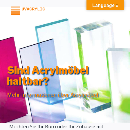
Zum
Language »
Inhalt
springen
Sind Acrylmöbel
haltbar?
Mehr Informationen über Acrylmöbel
Möchten Sie Ihr Büro oder Ihr Zuhause mit