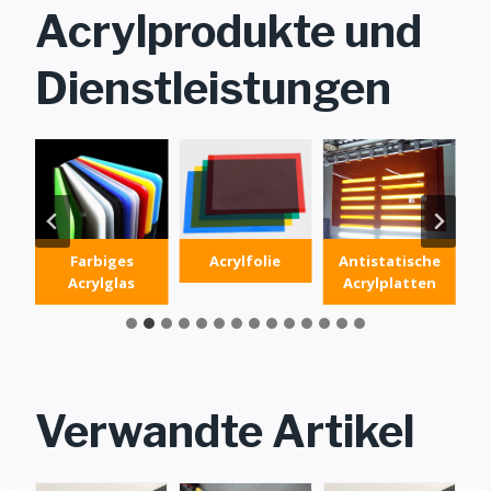
Acrylprodukte und
Dienstleistungen
iges
Acrylfolie
Antistatische
Acryl
glas
Acrylplatten
Diffusorplatte
Verwandte Artikel