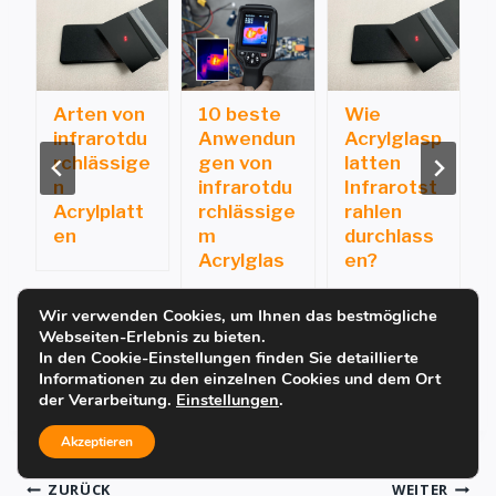
Arten von
10 beste
Wie
u
infrarotdu
Anwendun
Acrylglasp
e
rchlässige
gen von
latten
n
infrarotdu
Infrarotst
?
Acrylplatt
rchlässige
rahlen
en
m
durchlass
Acrylglas
en?
Wir verwenden Cookies, um Ihnen das bestmögliche
Webseiten-Erlebnis zu bieten.
In den Cookie-Einstellungen finden Sie detaillierte
Informationen zu den einzelnen Cookies und dem Ort
der Verarbeitung.
Einstellungen
.
Akzeptieren
ZURÜCK
WEITER