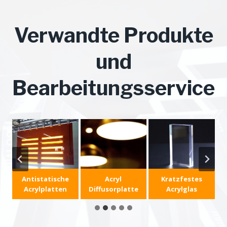
Verwandte Produkte
und
Bearbeitungsservice
Antistatische
Acryl
Kratzfestes
I
Acrylplatten
Diffusorplatte
Acrylglas