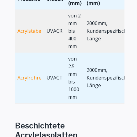
(mm)
(mm)
L
von 2
mm
2000mm,
2
Acrylstäbe
UVACR
bis
Kundenspezifische
i
400
Länge
mm
von
2.5
2000mm,
2
mm
Acrylrohre
UVACT
Kundenspezifische
i
bis
Länge
1000
mm
Beschichtete
Acrylglasplatten