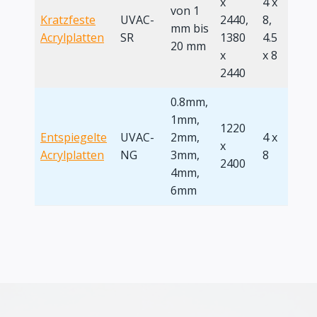
x
4 x
von 1
Kratzfeste
UVAC-
2440,
8,
mm bis
Acrylplatten
SR
1380
4.5
20 mm
x
x 8
2440
0.8mm,
1mm,
1220
Entspiegelte
UVAC-
2mm,
4 x
x
Acrylplatten
NG
3mm,
8
2400
4mm,
6mm