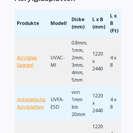
L x
Dicke
L x B
Produkte
Modell
B
(mm)
(mm)
(Ft)
0.8mm,
1mm,
1220
Acrylglas
UVAC-
2mm,
4 x
x
Spiegel
MI
3mm,
8
2440
4mm,
5mm
von
1220
Antistatische
UVFA-
1mm
4 x
x
Acrylplatten
ESD
bis
8
2440
20mm
1220