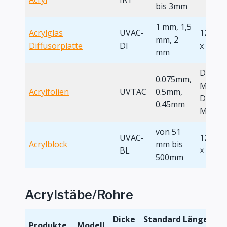
bis 3mm
1 mm, 1,5
Acrylglas
UVAC-
1220 x
mm, 2
Diffusorplatte
DI
x 2440
mm
Die Län
0.075mm,
Meter
Acrylfolien
UVTAC
0.5mm,
Die Bre
0.45mm
Meter
von 51
UVAC-
1220 ×
Acrylblock
mm bis
BL
× 2000
500mm
Acrylstäbe/Rohre
Dicke
Standard Länge
Produkte
Modell