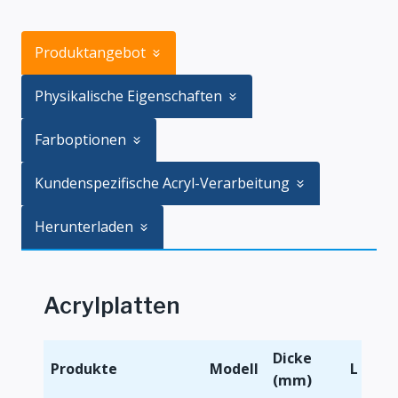
Produktangebot
Physikalische Eigenschaften
Farboptionen
Kundenspezifische Acryl-Verarbeitung
Herunterladen
Acrylplatten
Dicke
Produkte
Modell
L x B 
(mm)