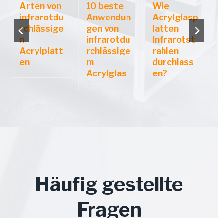
Arten von
10 beste
Wie
infrarotdu
Anwendun
Acrylglasp
rchlässige
gen von
latten
n
infrarotdu
Infrarotst
Acrylplatt
rchlässige
rahlen
en
m
durchlass
Acrylglas
en?
Häufig gestellte
Fragen