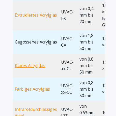
1220 ×
von 0,4
UVAC-
× 2000,
Extrudiertes Acrylglas
mm bis
EX
Benutz
20 mm
Größe
von 1,8
UVAC-
1220 ×
Gegossenes Acrylglas
mm bis
CA
× 2000
50 mm
von 0,8
UVAC-
1220 ×
Klares Acrylglas
mm bis
xx-CL
× 2000
50 mm
von 0,8
UVAC-
1220 ×
Farbiges Acrylglas
mm bis
xx-CO
× 2000
50 mm
von
Infrarotdurchlässiges
UVAC-
0.63mm
1080 ×
Acryl
IRT